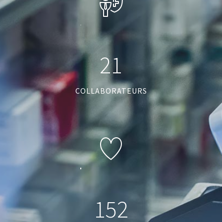
2
1
COLLABORATEURS
1
5
2