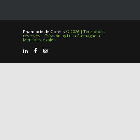
Pharmacie de Clarens
© 2026 | Tous droits
réservés | Création by
Luca Carmagnola
|
Mentions légales